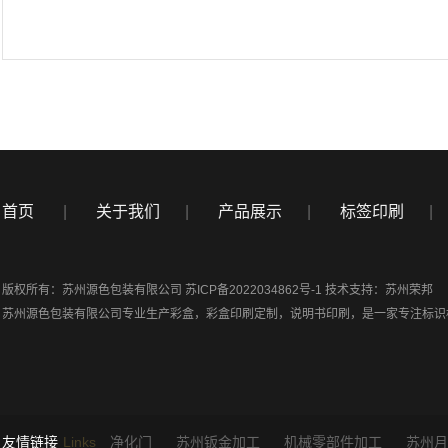
首页
|
关于我们
|
产品展示
|
标签印刷
|
版权所有：苏州源色包装有限公司
苏ICP备2022034862号-1
技术支持：
苏州荣邦
苏州源色包装有限公司专业生产
彩盒
，
彩盒印刷定制
，
说明书印刷
，是一家专注标识
友情链接
Links
净化门
苏州钣金加工
机械零部件加工
苏州月