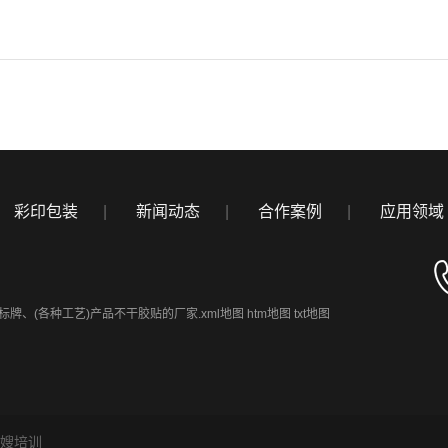
彩印包装
|
新闻动态
|
合作案例
|
应用领域
标牌、(各种工艺)产品不干胶贴的厂家.
xml地图
htm地图
txt地图
嫂培训