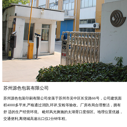
苏州源色包装有限公司
苏州源色包装印刷有限公司坐落于苏州市吴中区长安路66号，公司建筑面
积4000多平米,严格通过消防,环评,安检等验收。厂房布局合理整洁，拥有
舒 适的生产经营环境。 毗邻风光旖施的太湖胥口度假区。地理位置优越，
交通便利,离绕城高速出口仅2分钟车程。