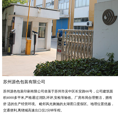
苏州源色包装有限公司
苏州源色包装印刷有限公司坐落于苏州市吴中区长安路66号，公司建筑面
积4000多平米,严格通过消防,环评,安检等验收。厂房布局合理整洁，拥有
舒 适的生产经营环境。 毗邻风光旖施的太湖胥口度假区。地理位置优越，
交通便利,离绕城高速出口仅2分钟车程。