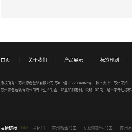
首页
|
关于我们
|
产品展示
|
标签印刷
|
版权所有：苏州源色包装有限公司
苏ICP备2022034862号-1
技术支持：
苏州荣邦
苏州源色包装有限公司专业生产
彩盒
，
彩盒印刷定制
，
说明书印刷
，是一家专注标识
友情链接
Links
净化门
苏州钣金加工
机械零部件加工
苏州月