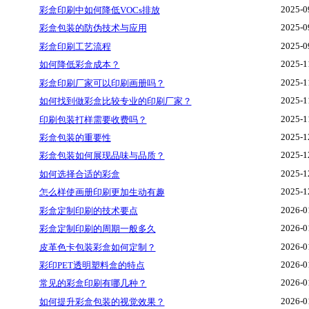
2025-0
彩盒印刷中如何降低VOCs排放
2025-0
彩盒包装的防伪技术与应用
2025-0
彩盒印刷工艺流程
2025-1
如何降低彩盒成本？
2025-1
彩盒印刷厂家可以印刷画册吗？
2025-1
如何找到做彩盒比较专业的印刷厂家？
2025-1
印刷包装打样需要收费吗？
2025-1
彩盒包装的重要性
2025-1
彩盒包装如何展现品味与品质？
2025-1
如何选择合适的彩盒
2025-1
怎么样使画册印刷更加生动有趣
2026-0
彩盒定制印刷的技术要点
2026-0
彩盒定制印刷的周期一般多久
2026-0
皮革色卡包装彩盒如何定制？
2026-0
彩印PET透明塑料盒的特点
2026-0
常见的彩盒印刷有哪几种？
2026-0
如何提升彩盒包装的视觉效果？