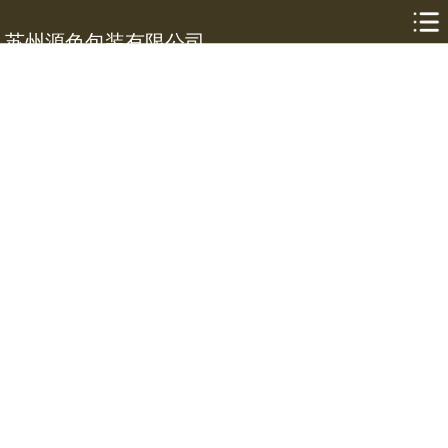
网站首页
苏州源色包装有限公司
关于我们
产品展示
标签印刷
彩印包装
新闻动态
合作案例
应用领域